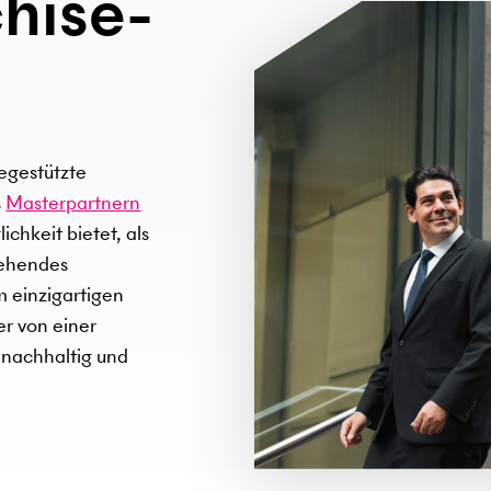
hise­
iegestützte
s
Masterpartnern
ichkeit bietet, als
tehendes
m einzigartigen
er von einer
 nachhaltig und