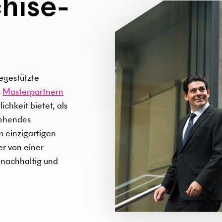
hise­
iegestützte
s
Masterpartnern
ichkeit bietet, als
tehendes
m einzigartigen
er von einer
 nachhaltig und