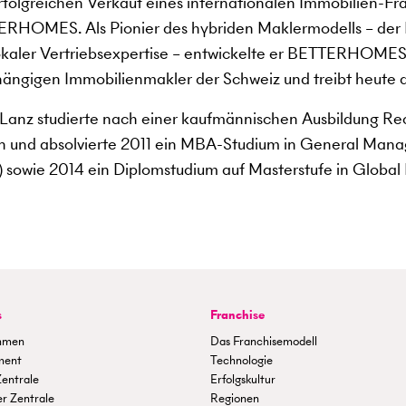
rfolgreichen Verkauf eines internationalen Immobilien-Fr
RHOMES. Als Pionier des hybriden Maklermodells – der K
okaler Vertriebsexpertise – entwickelte er BETTERHOMES
ängigen Immobilienmakler der Schweiz und treibt heute d
l Lanz studierte nach einer kaufmännischen Ausbildung Re
n und absolvierte 2011 ein MBA-Studium in General Manag
 sowie 2014 ein Diplomstudium auf Masterstufe in Global B
s
Franchise
hmen
Das Franchisemodell
ment
Technologie
Zentrale
Erfolgskultur
er Zentrale
Regionen