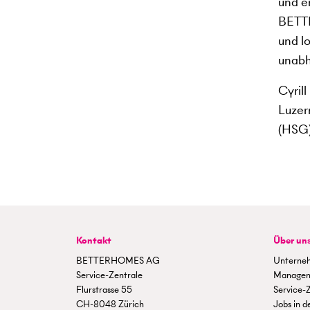
und e
BETTE
und l
unabh
Cyril
Luzer
(HSG)
Kontakt
Über un
BETTERHOMES AG
Unterne
Service-Zentrale
Manage
Flurstrasse 55
Service-
CH-8048 Zürich
Jobs in d