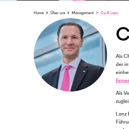
Home
Über uns
Management
Cyrill Lanz
C
Als C
der i
einhe
firme
Als V
zugle
Lanz b
Führu